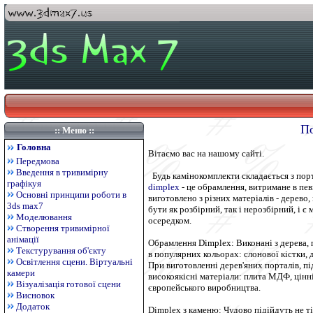
По
:: Меню ::
Головна
Вітаємо вас на нашому сайті.
Передмова
Введення в тривимірну
Будь камінокомплекти складається з порт
графікуя
dimplex
- це обрамлення, витримане в пев
Основні принципи роботи в
виготовлено з різних матеріалів - дерево,
3ds max7
бути як розбірний, так і нерозбірний, і є
Моделювання
осередком.
Створення тривимірної
анімації
Обрамлення Dimplex: Виконані з дерева, 
Текстурування об'єкту
в популярних кольорах: слонової кістки, д
Освітлення сцени. Віртуальні
При виготовленні дерев'яних порталів, п
камери
високоякісні матеріали: плита МДФ, цінн
Візуалізація готової сцени
європейського виробництва.
Висновок
Додаток
Dimplex з каменю: Чудово підійдуть не тіл