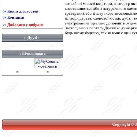
звичайної міської квартири, в інтер'єр я
виготовляються або з натурального каменю
Книга для гостей
травертин), або зі штучного високоякісн
Контакти
кольори дерева: слонової кістки, дуба, т
електрокаміна ідеально доповнить будь-я
Добавити у вибране
Застосування порталу Дімплекс дуже різ
будь-якому будинку, так як вони є ще і кут
::
Друзі
::
:: Лічильники ::
=
=
Copyright © 