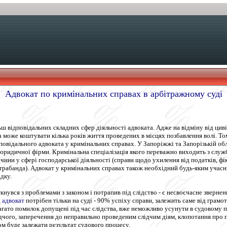
Адвокат по кримінальних справах в арбітражному суді
ш відповідальних складних сфер діяльності адвоката. Адже на відміну від циві
лка може коштувати кілька років життя проведених в місцях позбавлення волі. 
повідального адвоката у кримінальних справах. У Запоріжжі та Запорізькій обл
 юридичної фірми. Кримінальна спеціалізація якого переважно виходить з служб
очини у сфері господарської діяльності (справи щодо ухилення від податків, ф
нтрабанда). Адвокат у кримінальних справах також необхідний будь-яким учас
дку.
нувся з проблемами з законом і потрапив під слідство - є несвоєчасне зверне
 адвокат
потрібен тільки на суді - 90% успіху справи, залежить саме від грамо
Багато помилок допущені під час слідства, вже неможливо усунути в судовому пр
лідчого, заперечення до неправильно проведеним слідчим діям, клопотання про 
дом буде залежати результат судового процесу.