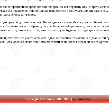
 слово працівників правоохоронних органів, які переконують не брати адвокат
ьтат. Як правило всі такі обіцянки розвіюються обвинувальним вироком суду, 
ни діла не оскаржувалися.
ходи правова допомога професійним адвокатом є однією з умов успішної розгля
 вибудувана захист, зібрана доказова база, вагомі аргументи, досконале знанн
омагають добитися необхідного результату на будь-якій стадії кримінальног
е проходить без участі адвоката, адже, як правило, самостійно підзахисний пр
ві. Саме адвокат може повністю відстояти ваші права і інтереси перед органам
Copyright © 3Dmax7, 2009-2026 |
x.3dmax7.us