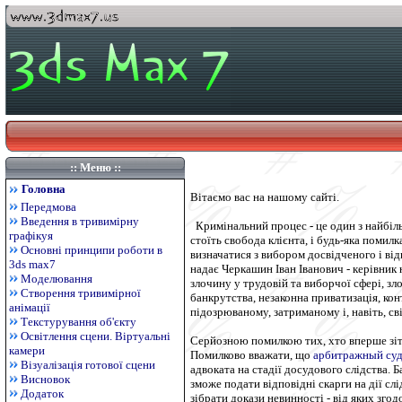
:: Меню ::
Головна
Вітаємо вас на нашому сайті.
Передмова
Введення в тривимірну
Кримінальний процес - це один з найбіль
графікуя
стоїть свобода клієнта, і будь-яка поми
Основні принципи роботи в
визначатися з вибором досвідченого і від
3ds max7
надає Черкашин Іван Іванович - керівник
Моделювання
злочину у трудовій та виборчої сфері, зл
Створення тривимірної
банкрутства, незаконна приватизація, ко
анімації
підозрюваному, затриманому і, навіть, сві
Текстурування об'єкту
Освітлення сцени. Віртуальні
Серйозною помилкою тих, хто вперше зітк
камери
Помилково вважати, що
арбитражный суд
Візуалізація готової сцени
адвоката на стадії досудового слідства. 
Висновок
зможе подати відповідні скарги на дії с
Додаток
зібрати докази невинності - від яких зго