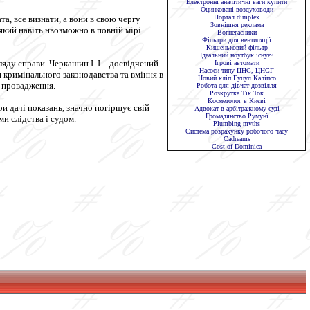
Електронні аналітичні ваги купити
Оцинковані воздуховоди
Портал dimplex
а, все визнати, а вони в свою чергу
Зовнішня реклама
який навіть нвозможно в повній мірі
Вогнегасники
Фільтри для вентиляції
Кишеньковий фільтр
Ідеальний ноутбук існує?
ду справи. Черкашин І. І. - досвідчений
Ігрові автомати
Насоси типу ЦНС, ЦНСГ
я кримінального законодавства та вміння в
Новий кліп Гуцул Каліпсо
о провадження.
Робота для дівчат дозвілля
Розкрутка Тік Ток
Косметолог в Києві
и дачі показань, значно погіршує свій
Адвокат в арбітражному суді
Громадянство Румунї
и слідства і судом.
Plumbing myths
Система розрахунку робочого часу
Сadreams
Cost of Dominica