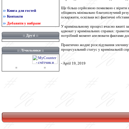
Ще більш серйозною помилкою є вірити на
Книга для гостей
обіцяють мінімально благополучний резул
Контакти
оскаржити, оскільки всі фактичні обстави
Добавити у вибране
У кримінальному процесі вчасно вжиті за
адвокат у кримінальних справах: грамотно
::
Друзі
::
потрібний момент апелювати фактами доп
Практично жодне розслідування злочину н
процесуальний статус у кримінальній спра
:: Лічильники ::
- April 19, 2019
=
=