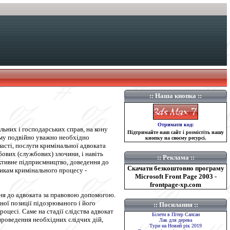
::
Наша кнопка
::
Отримати код:
льних і господарських справ, на кону
Підтримайте наш сайт і розмістіть нашу
Тому подвійно уважно необхідно
кнопку на своєму ресурсі.
асті, послуги кримінальної адвоката
ових (службових) злочини, і навіть
::
Реклама
::
іктивне підприємництво, доведення до
Скачати безкоштовно програму
никам кримінального процесу -
Microsoft Front Page 2003 -
frontpage-xp.com
ння до адвоката за правовою допомогою.
тної позиції підозрюваного і його
::
Посилання ::
оцесі. Саме на стадії слідства адвокат
Білети в Пітер Сапсан
проведення необхідних слідчих дій,
Лак для дерева
Тури на Новий рік 2019