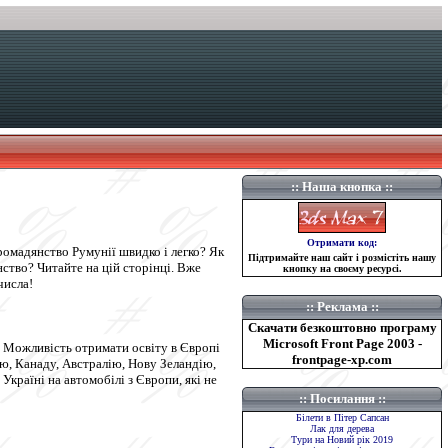
::
Наша кнопка
::
Отримати код:
омадянство Румунії швидко і легко? Як
Підтримайте наш сайт і розмістіть нашу
ство? Читайте на цій сторінці. Вже
кнопку на своєму ресурсі.
числа!
::
Реклама
::
Скачати безкоштовно програму
Microsoft Front Page 2003 -
и Можливість отримати освіту в Європі
frontpage-xp.com
ію, Канаду, Австралію, Нову Зеландію,
країні на автомобілі з Європи, які не
::
Посилання ::
Білети в Пітер Сапсан
Лак для дерева
Тури на Новий рік 2019