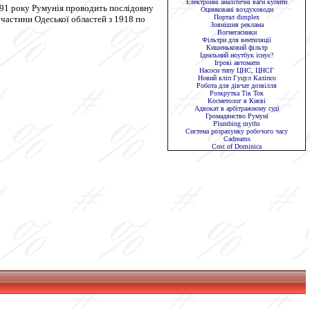
Електронні аналітичні ваги купити
991 року Румунія проводить послідовну
Оцинковані воздуховоди
Портал dimplex
 частини Одеської областей з 1918 по
Зовнішня реклама
Вогнегасники
Фільтри для вентиляції
Кишеньковий фільтр
Ідеальний ноутбук існує?
Ігрові автомати
Насоси типу ЦНС, ЦНСГ
Новий кліп Гуцул Каліпсо
Робота для дівчат дозвілля
Розкрутка Тік Ток
Косметолог в Києві
Адвокат в арбітражному суді
Громадянство Румунї
Plumbing myths
Система розрахунку робочого часу
Сadreams
Cost of Dominica