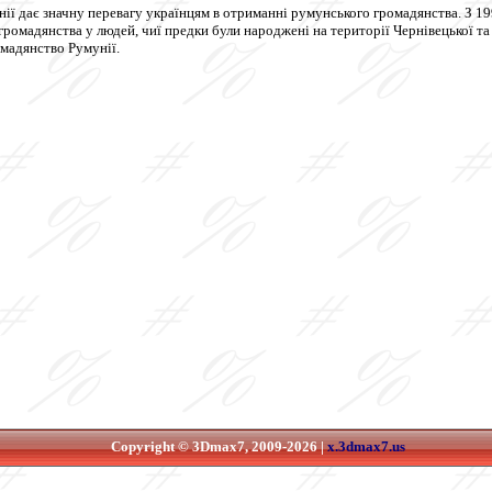
нії дає значну перевагу українцям в отриманні румунського громадянства. З 1
ромадянства у людей, чиї предки були народжені на території Чернівецької та
омадянство Румунії.
Copyright © 3Dmax7, 2009-2026 |
x.3dmax7.us