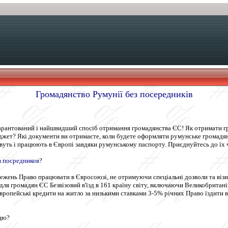
Громадянство Румунії без посередників
гарантований і найшвидший спосіб отримання громадянства ЄС! Як отримати гр
джет? Які документи ви отримаєте, коли будете оформляти румунське громадян
вуть і працюють в Європі завдяки румунському паспорту. Приєднуйтесь до їх 
з посредников
?
межень Право працювати в Євросоюзі, не отримуючи спеціальні дозволи та віз
для громадян ЄС Безвізовий в'їзд в 161 країну світу, включаючи Великобритан
ропейські кредити на житло за низькими ставками 3-5% річних Право їздити в У
цю?