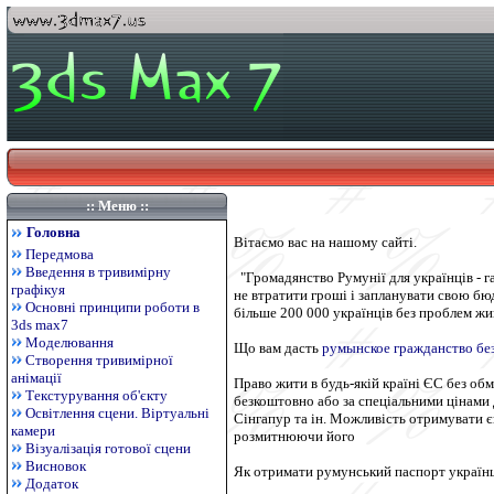
:: Меню ::
Головна
Вітаємо вас на нашому сайті.
Передмова
Введення в тривимірну
"Громадянство Румунії для українців - 
графікуя
не втратити гроші і запланувати свою бю
Основні принципи роботи в
більше 200 000 українців без проблем жи
3ds max7
Моделювання
Що вам дасть
румынское гражданство бе
Створення тривимірної
анімації
Право жити в будь-якій країні ЄС без об
Текстурування об'єкту
безкоштовно або за спеціальними цінами 
Освітлення сцени. Віртуальні
Сінгапур та ін. Можливість отримувати єв
камери
розмитнюючи його
Візуалізація готової сцени
Висновок
Як отримати румунський паспорт україн
Додаток