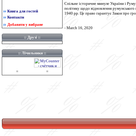
Спільне історичне минуле України і Руму
політику щодо відновлення румунського г
Книга для гостей
1940 рр. Це право гарантує Закон про гр
Контакти
Добавити у вибране
- March 16, 2020
::
Друзі
::
:: Лічильники ::
=
=