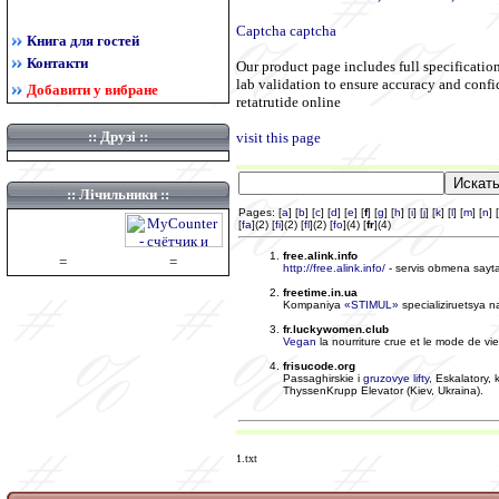
Captcha captcha
Книга для гостей
Контакти
Our product page includes full specification
lab validation to ensure accuracy and confi
Добавити у вибране
retatrutide online
::
Друзі
::
visit this page
:: Лічильники ::
Pages: [
a
] [
b
] [
c
] [
d
] [
e
] [
f
] [
g
] [
h
] [
i
] [
j
] [
k
] [
l
] [
m
] [
n
] [
[
fa
](2) [
fi
](2) [
fl
](2) [
fo
](4) [
fr
](4)
free.alink.info
=
=
http://free.alink.info/
- servis obmena sayt
freetime.in.ua
Kompaniya
«STIMUL»
specializiruetsya 
fr.luckywomen.club
Vegan
la nourriture crue et le mode de vie
frisucode.org
Passaghirskie i
gruzovye lifty
, Eskalatory,
ThyssenKrupp Elevator (Kiev, Ukraina).
1.txt