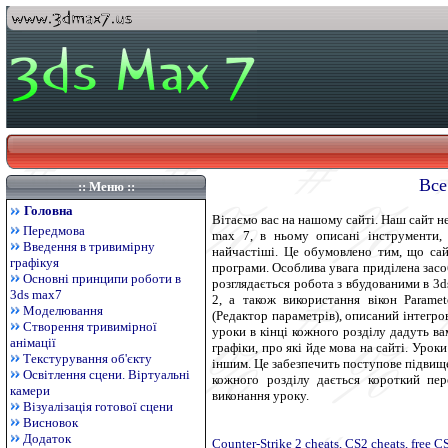
Все
:: Меню ::
Головна
Вітаємо вас на нашому сайті. Наш сайт н
Передмова
max 7, в ньому описані інструменти, 
Введення в тривимірну
найчастіші. Це обумовлено тим, що сай
графікуя
програми. Особлива увага приділена засоб
Основні принципи роботи в
розглядається робота з вбудованими в 3ds 
3ds max7
2, а також використання вікон Paramete
Моделювання
(Редактор параметрів), описаний інтегров
Створення тривимірної
уроки в кінці кожного розділу дадуть ва
анімації
графіки, про які йде мова на сайті. Урок
Текстурування об'єкту
іншим. Це забезпечить поступове підвище
Освітлення сцени. Віртуальні
кожного розділу дається короткий пер
камери
виконання уроку.
Візуалізація готової сцени
Висновок
Додаток
Counter-Strike 2 cheats, CS2 cheats, free 