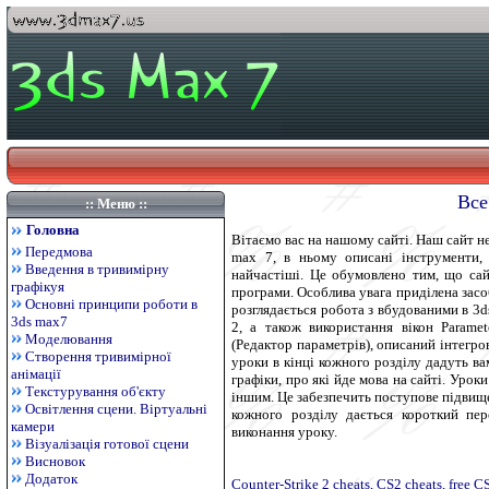
Все
:: Меню ::
Головна
Вітаємо вас на нашому сайті. Наш сайт н
Передмова
max 7, в ньому описані інструменти, 
Введення в тривимірну
найчастіші. Це обумовлено тим, що сай
графікуя
програми. Особлива увага приділена засоб
Основні принципи роботи в
розглядається робота з вбудованими в 3ds 
3ds max7
2, а також використання вікон Paramete
Моделювання
(Редактор параметрів), описаний інтегров
Створення тривимірної
уроки в кінці кожного розділу дадуть ва
анімації
графіки, про які йде мова на сайті. Урок
Текстурування об'єкту
іншим. Це забезпечить поступове підвище
Освітлення сцени. Віртуальні
кожного розділу дається короткий пер
камери
виконання уроку.
Візуалізація готової сцени
Висновок
Додаток
Counter-Strike 2 cheats, CS2 cheats, free 