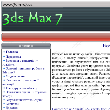
Все
:: Меню ::
Головна
Вітаємо вас на нашому сайті. Наш сайт н
Передмова
max 7, в ньому описані інструменти, 
Введення в тривимірну
найчастіші. Це обумовлено тим, що сай
графікуя
програми. Особлива увага приділена засоб
Основні принципи роботи в
розглядається робота з вбудованими в 3ds 
3ds max7
2, а також використання вікон Paramete
Моделювання
(Редактор параметрів), описаний інтегров
Створення тривимірної
уроки в кінці кожного розділу дадуть ва
анімації
графіки, про які йде мова на сайті. Урок
Текстурування об'єкту
іншим. Це забезпечить поступове підвище
Освітлення сцени. Віртуальні
кожного розділу дається короткий пер
камери
виконання уроку.
Візуалізація готової сцени
Висновок
Додаток
Counter-Strike 2 cheats, CS2 cheats, free 