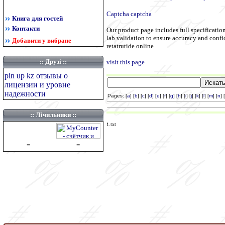
Captcha captcha
Книга для гостей
Контакти
Our product page includes full specification
lab validation to ensure accuracy and confi
Добавити у вибране
retatrutide online
::
Друзі
::
visit this page
pin up kz отзывы о
лицензии и уровне
надежности
Pages: [
a
] [
b
] [
c
] [
d
] [
e
] [
f
] [
g
] [
h
] [
i
] [
j
] [
k
] [
l
] [
m
] [
n
] [
:: Лічильники ::
1.txt
=
=