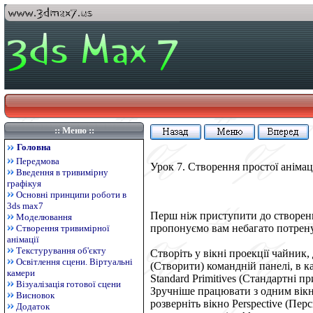
:: Меню ::
Головна
Передмова
Урок 7. Створення простої анімац
Введення в тривимірну
графікуя
Основні принципи роботи в
3ds max7
Перш ніж приступити до створенн
Моделювання
пропонуємо вам небагато потрену
Створення тривимірної
анімації
Текстурування об'єкту
Створіть у вікні проекції чайник,
Освітлення сцени. Віртуальні
(Створити) командній панелі, в к
камери
Standard Primitives
(Стандартні пр
Візуалізація готової сцени
Зручніше працювати з одним вікно
Висновок
розверніть вікно
Perspective
(Перс
Додаток