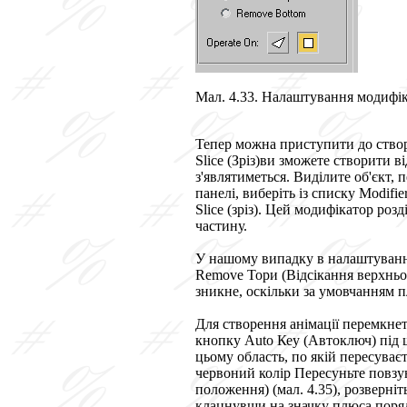
Мал. 4.33. Налаштування модифіка
Тепер можна приступити до ство
Slice
(Зріз)ви зможете створити в
з'являтиметься. Виділите об'єкт, 
панелі, виберіть із списку
Modifier
Slice
(зріз).
Цей
модифікатор розді
частину.
У нашому випадку в налаштуванн
Remove Тори
(Відсікання верхньої
зникне, оскільки за умовчанням пл
Для створення анімації перемкне
кнопку
Auto Кеу
(Автоключ) під 
цьому область, по якій пересуваєт
червоний колір Пересуньте повзун
положення) (мал. 4.35), розверні
клацнувши на значку плюса поряд