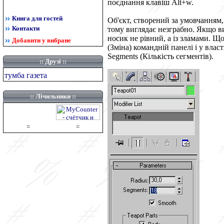
поєднання клавіш
Alt+w.
Книга для гостей
Об'єкт, створений за умовчанням, 
Контакти
тому виглядає незграбно. Якщо ви
носик не рівний, а із зламами. Щ
Добавити у вибране
(Зміна) командній панелі і у влас
Segments
(Кількість сегментів).
::
Друзі
::
тумба газета
:: Лічильники ::
=
=